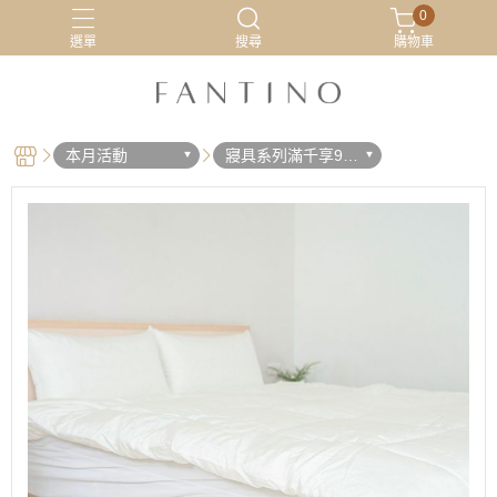
0
選單
搜尋
購物車
居家服
最新活動
有機棉
睡衣
本月活動
寢具系列滿千享9折
優惠