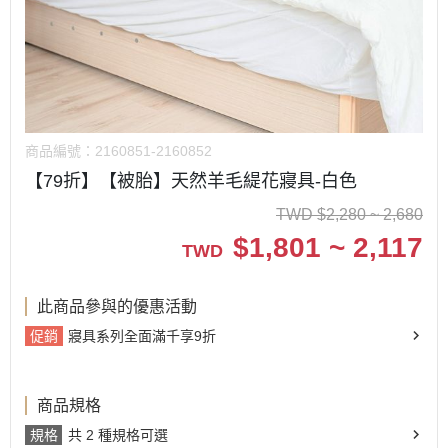
商品編號：
2160851-2160852
【79折】【被胎】天然羊毛緹花寢具-白色
TWD
$
2,280 ~ 2,680
$
1,801 ~ 2,117
TWD
此商品參與的優惠活動
促銷
寢具系列全面滿千享9折
商品規格
規格
共 2 種規格可選