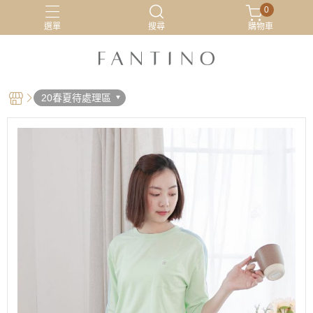
0
選單
搜尋
購物車
居家服
最新活動
有機棉
睡衣
20春夏待處理區