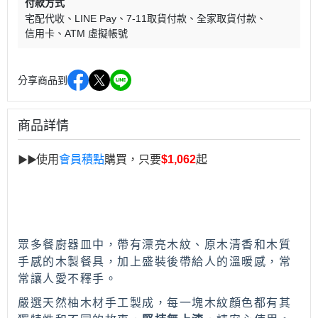
付款方式
宅配代收
LINE Pay
7-11取貨付款
全家取貨付款
信用卡
ATM 虛擬帳號
分享商品到
商品詳情
使用
會員積點
購買，只要
$1,062
起
▶︎
▶︎
眾多餐廚器皿中，帶有漂亮木紋、原木清香和木質
手感的木製餐具，加上盛裝後帶給人的溫暖感，常
常讓人愛不釋手。
嚴選天然柚木材手工製成，每一塊木紋顏色都有其