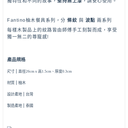
獨特性和不同的故事，
堅持無上漆
，請安心使用。
Fantino
柚木餐具系列，分
條紋
與
波點
兩系列
每樣木製品上的紋路皆由師傅手工刻製而成，享受
獨一無二的尊寵感
!
產品規格
尺寸 ⎮
直徑26cm x 高1.5cm、厚度0.3cm
材質 ⎮ 柚木
設計產地
⎮ 台灣
製造產地
⎮ 泰國