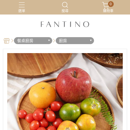
0
選單
搜尋
購物車
居家服
最新活動
有機棉
睡衣
餐桌廚房
廚房