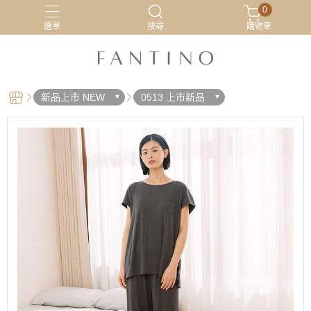
0
選單
搜尋
購物車
居家服
最新活動
有機棉
睡衣
新品上市 NEW
0513 上市新品