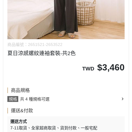
商品編號：
2651521-2653522
夏日涼感螺紋連袖套裝-共2色
$
3,460
TWD
商品規格
規格
共 4 種規格可選
運送&付款
運送方式
7-11取貨
全家超商取貨
貨到付款
一般宅配