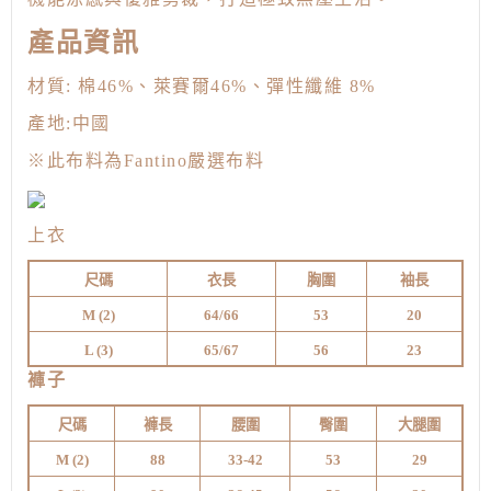
產品資訊
材質: 棉46%、萊賽爾46%、彈性纖維 8%
產地:中國
※
此布料為Fantino嚴選布料
上衣
尺碼
衣長
胸圍
袖長
M (
2)
64/66
53
20
L (3
)
65/67
56
23
褲子
尺碼
褲長
腰圍
臀圍
大腿圍
M (
2)
88
33-42
53
29