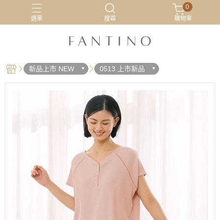
0
選單
搜尋
購物車
居家服
最新活動
有機棉
睡衣
新品上市 NEW
0513 上市新品