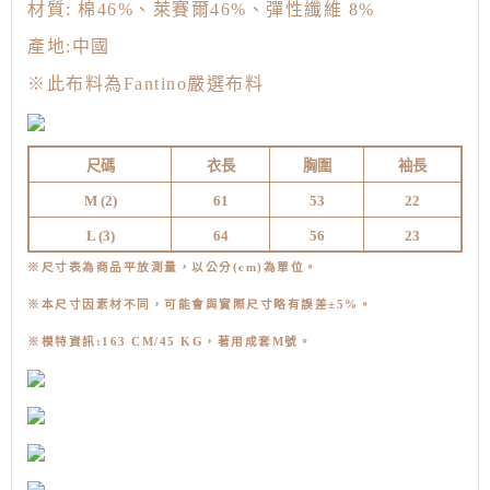
材質: 棉46%、萊賽爾46%、彈性纖維 8%
產地:中國
※
此布料為Fantino嚴選布料
尺碼
衣長
胸圍
袖長
M (
2)
61
53
22
L (3
)
64
56
23
※尺寸表為商品平放測量，以公分(cm)為單位。
※本尺寸因素材不同，可能會與實際尺寸略有誤差±5%。
※模特資訊:163 CM/45 KG，著用成套M號
。