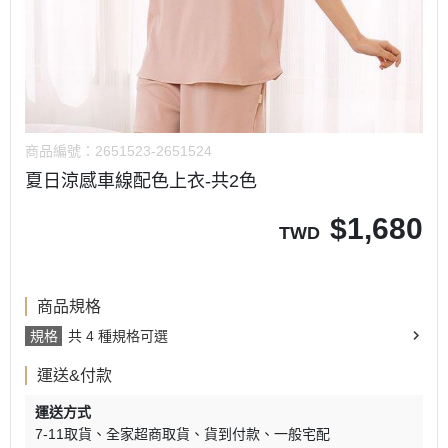
商品編號：
2651523-2651524
夏日涼感車線配色上衣-共2色
$
1,680
TWD
商品規格
規格
共 4 種規格可選
運送&付款
運送方式
7-11取貨
全家超商取貨
貨到付款
一般宅配