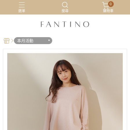
0
選單
搜尋
購物車
居家服
最新活動
有機棉
睡衣
本月活動