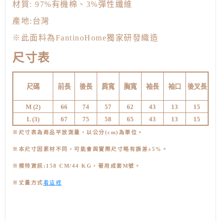
材質:
97%有機棉、3%彈性纖維
產地:台灣
※
此面料為FantinoHome獨家研發織造
尺寸表
尺碼
前長
後長
肩寬
胸寬
袖長
袖口
後叉長
M (
2)
66
74
57
62
43
13
15
L (3
)
67
75
58
65
43
13
15
※尺寸表為商品平放測量，以公分(cm)為單位。
※本尺寸因素材不同，可能會與實際尺寸略有誤差±5%。
※模特資訊:158 CM/44 KG，著用成套M號
。
看這裡
※丈量方式