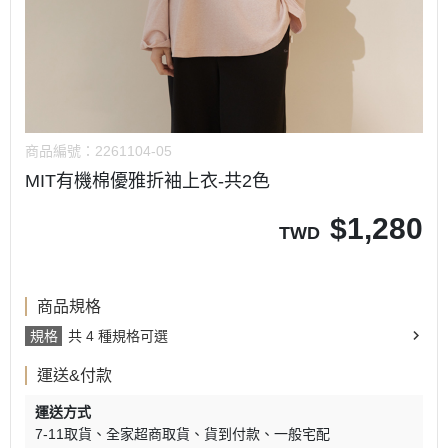
商品編號：
2261104-05
MIT有機棉優雅折袖上衣-共2色
$
1,280
TWD
商品規格
規格
共 4 種規格可選
運送&付款
運送方式
7-11取貨
全家超商取貨
貨到付款
一般宅配