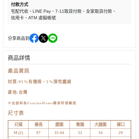
付款方式
宅配代收
LINE Pay
7-11取貨付款
全家取貨付款
信用卡
ATM 虛擬帳號
分享商品到
商品詳情
產品資訊
材質:
95%有機棉、5%彈性纖維
產地:台灣
※
此面料為FantinoHome獨家研發織造
尺寸表
尺碼
褲長
腰圍
臀圍
大腿圍
褲口
M (
2)
97
35-44
52
34
29