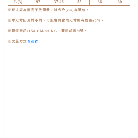
L (3
)
97
37-46
55
36
30
※尺寸表為商品平放測量，以公分(cm)為單位。
※本尺寸因素材不同，可能會與實際尺寸略有誤差±5%。
※模特資訊:158 CM/44 KG，著用成套M號
。
看這裡
※丈量方式