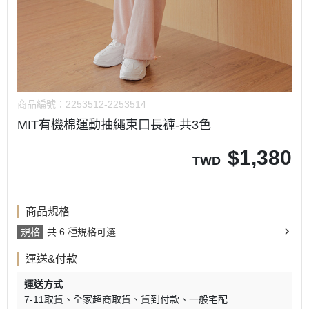
商品編號：
2253512-2253514
MIT有機棉運動抽繩束口長褲-共3色
$
1,380
TWD
商品規格
規格
共 6 種規格可選
運送&付款
運送方式
7-11取貨
全家超商取貨
貨到付款
一般宅配