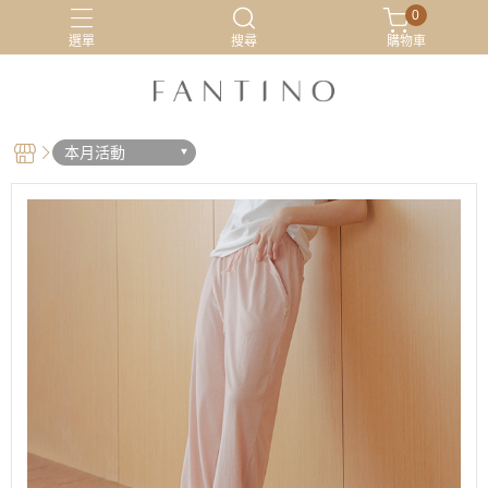
0
選單
搜尋
購物車
居家服
最新活動
有機棉
睡衣
本月活動