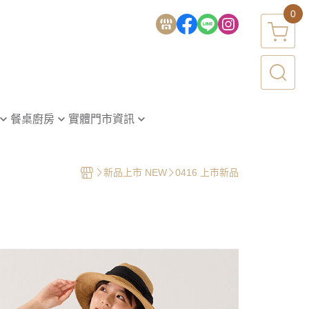
0
餐桌廚房
實體門市資訊
台南-新美旗艦店
巾・方巾
台北-SOGO台北忠孝店
新品上市 NEW
0416 上市新品
新竹-遠東百貨竹北店
裙・廚房用品
高雄-大立百貨高雄店
餐墊