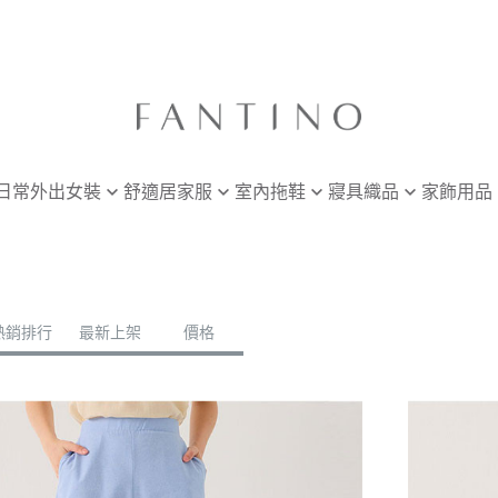
日常外出女裝
舒適居家服
室內拖鞋
寢具織品
家飾用品
服飾任選兩件
全部商品
女款
單人寢具
浴室
地毯
套裝
男款
雙人寢具
外出必備
毛巾・浴
成套推薦
無袖上衣
四季被
地墊・浴廁墊
廚房
熱銷排行
最新上架
價格
鞋全品兩雙折
短袖上衣
紓壓靠枕
餐具・圍
長袖上衣
餐具・袋
洋裝
餐桌用品
短褲
長褲