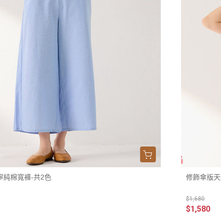
襯衫
外套
裙款
襪類
純棉寬褲-共2色
修飾傘版天
$1,680
$1,580