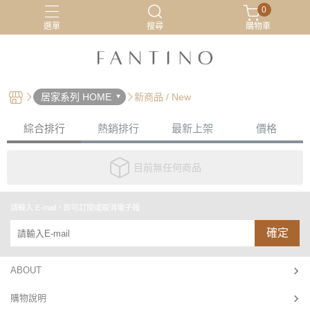
0
選單
搜尋
購物車
居家服
最新活動
有機棉
睡衣
居家系列 HOME
新商品 / New
綜合排行
熱銷排行
最新上架
價格
目前無任何商品
請輸入 E-mail，即可訂閱或取消電子報
確定
ABOUT
購物說明