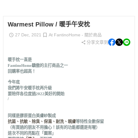
Warmest Pillow / 暖手午安枕
27 Dec, 2021
At FantinoHome - 關於商品
分享文章到
暖手枕一直是
FantinoHome
驕傲的主打商品之一
回購率也超高！
今年底
我們將午安暖手枕再升級
要陪伴各位度過
2022
美好的開始
/
同樣是膠原蛋白美膚紗製成
抗菌、抗敏、除臭、保濕、耐洗、親膚
等特性全數保留
（有買過的朋友不用擔心！該有的功能都還是有喔）
這次不同的亮點在「圖案」