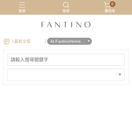
0
選單
搜尋
購物車
居家服
最新活動
有機棉
睡衣
最新文章
At FantinoHome -
關於商品