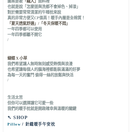
圖案是被
「織入」
面料裡
也就是說「怎麼搓與洗都不會掉色、掉漆」
對於需要常常清潔的午睡枕來說
真的非常方便又
CP
值高！暖手內層是全棉質！
「夏天透氣舒適」
/
「冬天保暖不悶」
一年四季都可以使用
一年四季都離不開它
/
蝴蝶
X
小草
我們希望讓人無時無刻感受熱情與浪漫
也希望讓每個人的腦海裡都能裝滿滿的好夢
為每一天的奮鬥
偷得一絲的放鬆與快活
/
生活太苦
但你可以選擇讓它可愛一些
我們的暖手枕就是開啟確幸與溫暖的關鍵
➷
SHOP
/
Pillow
針織暖手午安枕