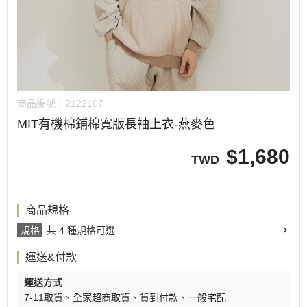
商品編號：
2122107
MIT有機棉鋪棉寬版長袖上衣-燕麥色
$
1,680
TWD
商品規格
規格
共 4 種規格可選
運送&付款
運送方式
7-11取貨
全家超商取貨
貨到付款
一般宅配