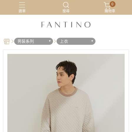
0
選單
搜尋
購物車
居家服
最新活動
有機棉
睡衣
男裝系列
上衣