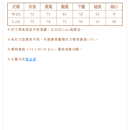
尺碼
衣長
肩寬
胸寬
下擺
袖長
袖口
M (
2)
72
71
61
52
51
9
L (3
)
75
74
71
55
51
10
※尺寸表為商品平放測量，以公分(cm)為單位。
※本尺寸因素材不同，可能會與實際尺寸略有誤差±5%。
※模特資訊:174 CM/58 KG，著用成套M號
。
看這裡
※丈量方式