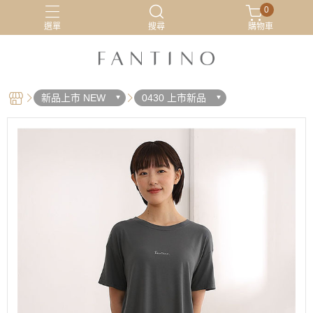
0
選單
搜尋
購物車
居家服
最新活動
有機棉
睡衣
新品上市 NEW
0430 上市新品