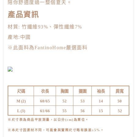
陪你舒適度過一整個夏天。
產品資訊
材質: 竹纖維93%、彈性纖維7%
產地:中國
※此面料為FantinoHome嚴選面料
尺碼
衣長
胸圍
擺圍
袖長
肩寬
M (
2)
60/65
52
53
14
50
L (3
)
61/66
55
56
15
52
※尺寸表為商品平放測量，以公分(cm)為單位。
※本尺寸因素材不同，可能會與實際尺寸略有誤差±5%。