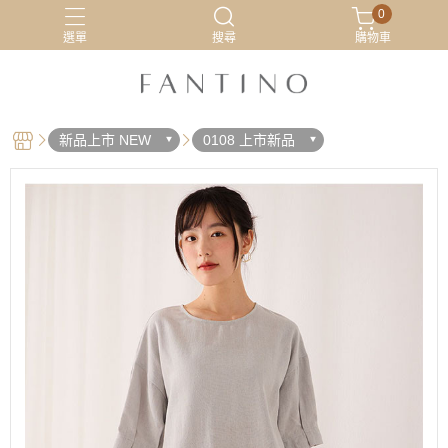
0
選單
搜尋
購物車
居家服
最新活動
有機棉
睡衣
新品上市 NEW
0108 上市新品