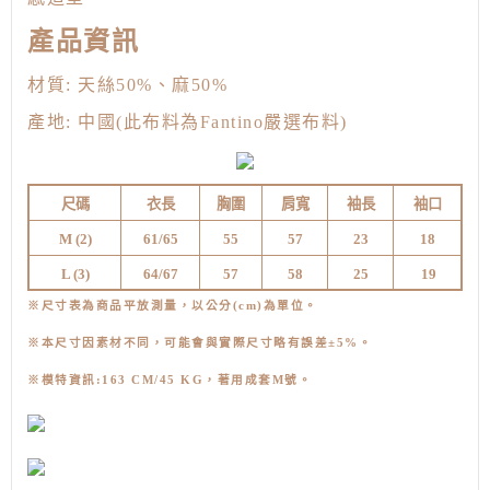
產品資訊
材質:
天絲50%、麻50%
產地: 中國(此布料為Fantino嚴選布料)
尺碼
衣長
胸圍
肩寬
袖長
袖口
M (
2)
61/65
55
57
23
18
L (3
)
64/67
57
58
25
19
※尺寸表為商品平放測量，以公分(cm)為單位。
※本尺寸因素材不同，可能會與實際尺寸略有誤差±5%。
※模特資訊:163 CM/45 KG，著用成套M號
。