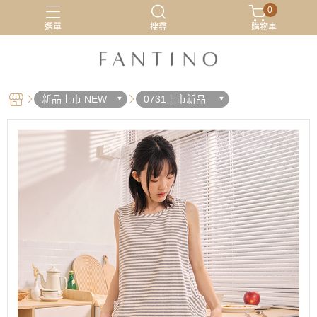
0
選單
搜尋
購物車
居家服
最新活動
有機棉
睡衣
新品上市 NEW
0731上市新品