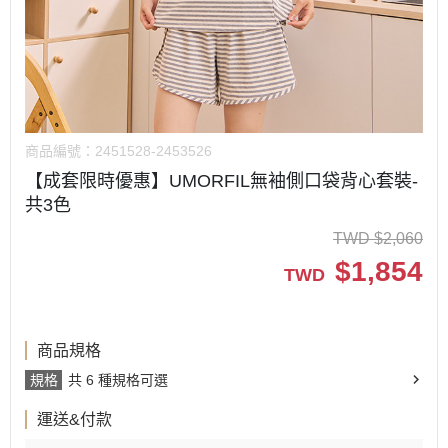
商品編號：
2451528-2453526
【成套限時優惠】UMORFIL無袖側口袋背心套裝-
共3色
TWD
$
2,060
$
1,854
TWD
商品規格
規格
共 6 種規格可選
運送&付款