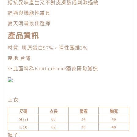
抵抗異味產生又不對皮膚造成刺激過敏
舒適與機能性兼具
夏天消暑最佳選擇
產品資訊
材質: 膠原蛋白97%，彈性纖維3%
產地:台灣
※此面料為FantinoHome獨家研發織造
上衣
尺碼
衣長
肩寬
胸寬
M (
2)
60
34
46
L (3
)
62
36
48
褲子