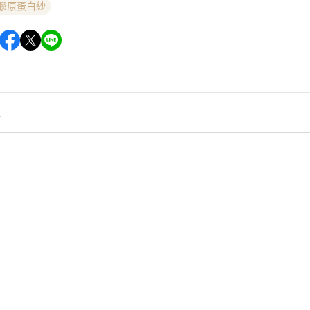
l® 膠原蛋白紗
情