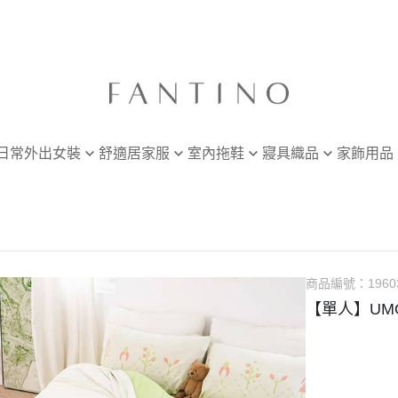
日常外出女裝
舒適居家服
室內拖鞋
寢具織品
家飾用品
服飾任選兩件
全部商品
女款
單人寢具
浴室
地毯
套裝
男款
雙人寢具
外出必備
毛巾・浴
成套推薦
無袖上衣
四季被
地墊・浴廁墊
廚房
鞋全品兩雙折
短袖上衣
紓壓靠枕
餐具・圍
商品編號：
1960
長袖上衣
餐具・袋
【單人】UM
洋裝
餐桌用品
短褲
長褲