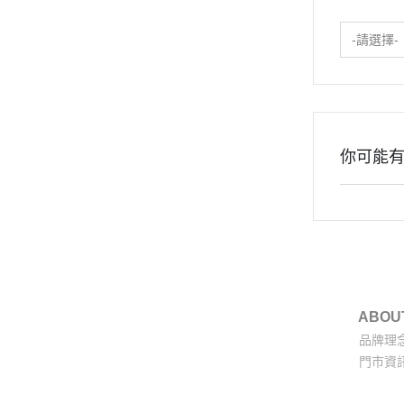
-請選擇-
你可能
ABOU
品牌理
門市資