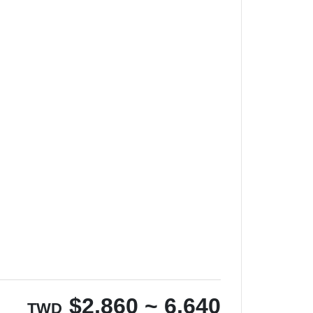
$
2,860 ~ 6,640
TWD