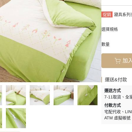
襯衫
外套
促銷
寢具系列
裙款
選擇規格
襪類
數量
加
運送&付款
運送方式
7-11取貨
全
付款方式
宅配代收
LIN
ATM 虛擬帳號