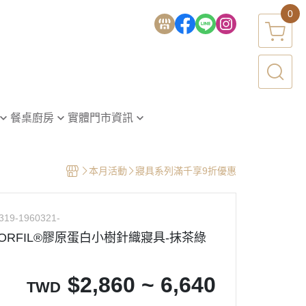
0
餐桌廚房
實體門市資訊
台南-新美旗艦店
巾・方巾
台北-SOGO台北忠孝店
本月活動
寢具系列滿千享9折優惠
新竹-遠東百貨竹北店
裙・廚房用品
高雄-大立百貨高雄店
319-1960321-
餐墊
ORFIL®膠原蛋白小樹針織寢具-抹茶綠
$
2,860 ~ 6,640
TWD