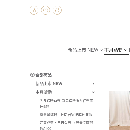
新品上市 NEW
本月活動
0610 上市新品
入冬保暖首選-新品保暖
全部商品
95折
0527 上市新品
上衣
全部商品
整套幫你搭！休閒居家服
0513 上市新品
下著
新品上市 NEW
好室成雙，日日有感-拖
0429 上市新品
連身裙
本月活動
$100
0415 上市新品
外套
入冬保暖首選-新品保暖服飾任選兩
寢具系列滿千享9折優惠
件95折
0401 上市新品
套裝
整套幫你搭！休閒居家服成套推薦
0318 上市新品
好室成雙，日日有感-拖鞋全品兩雙
0304 上市新品
折$100